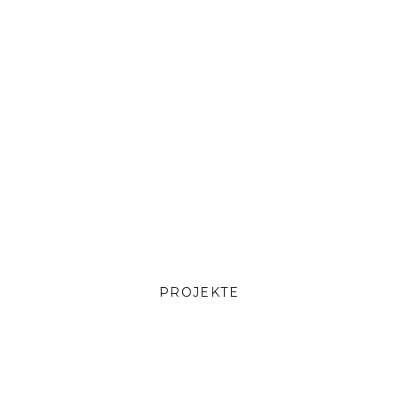
R STADTPLANUNG DESIGN FREIRAU
design team 
PROJEKTE