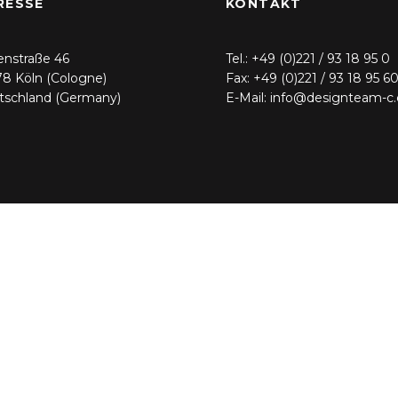
RESSE
KONTAKT
enstraße 46
Tel.: +49 (0)221 / 93 18 95 0
8 Köln (Cologne)
Fax: +49 (0)221 / 93 18 95 6
tschland (Germany)
E-Mail: info@designteam-c