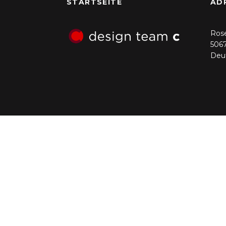
STARTSEITE
AD
Ros
5067
Deu