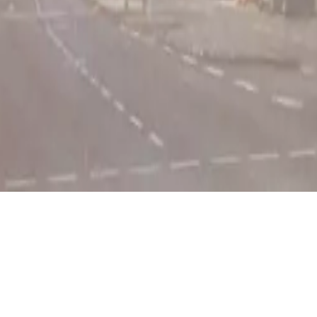
KATEGORIE
BAUHERR:IN
Büro / Gewerbe
MCM Klosterfrau
Vertriebsgesellschaft mbH
ORT
JAHR