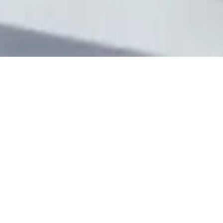
KATEGORIE
BAUHERR:IN
Büro / Gewerbe
GbR ABIS Invest & Service
GmbH
ORT
JAHR
Gutav-Heinemann-Ufer, Köln
2004
STATUS
GRÖSSE
Fertiggestellt
BGF 10.594 m²