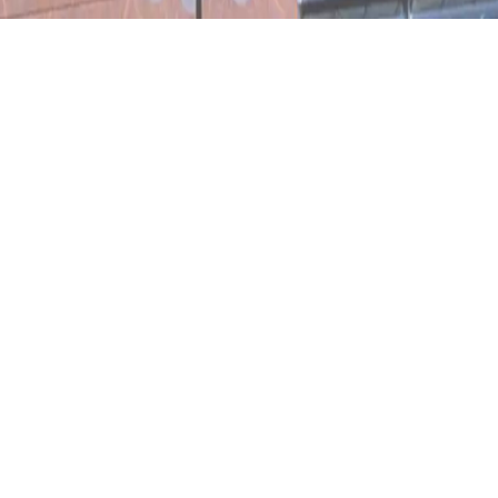
KATEGORIE
ORT
Soziales / Kultur
Leipzig
JAHR
STATUS
2004
Fertiggestellt
GRÖSSE
BGF 4.375 m²